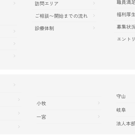
職員満
訪問エリア
福利厚
ご相談〜開始までの流れ
募集状
診療体制
エント
守山
小牧
岐阜
一宮
法人本