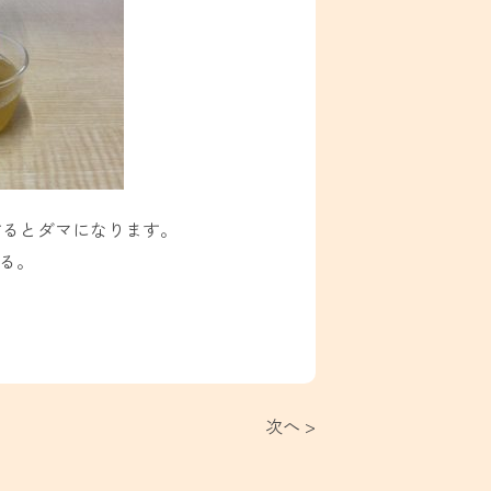
するとダマになります。
える。
次へ >